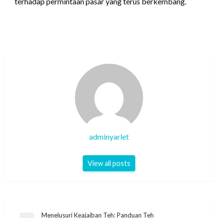
terhadap permintaan pasar yang terus berkembang.
adminyarlet
View all posts
Post
Menelusuri Keajaiban Teh: Panduan Teh