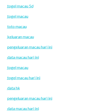
togel macau 5d
togel macau
toto macau
keluaran macau
pengeluaran macau hari ini
data macau hari ini
togel macau
togel macau hari ini
data hk
pengeluaran macau hari ini
data macau hari ini