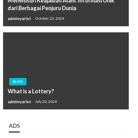
Menelusuri Keajaiban Alam: Informasi Unik
dari Berbagai Penjuru Dunia
adminyarlet
October 23, 2024
BLOG
What is a Lottery?
adminyarlet
July 20, 2024
ADS