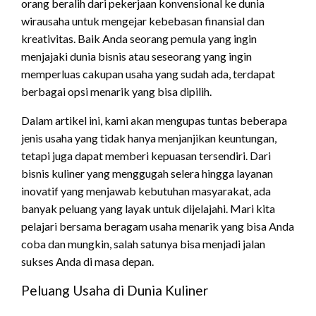
orang beralih dari pekerjaan konvensional ke dunia
wirausaha untuk mengejar kebebasan finansial dan
kreativitas. Baik Anda seorang pemula yang ingin
menjajaki dunia bisnis atau seseorang yang ingin
memperluas cakupan usaha yang sudah ada, terdapat
berbagai opsi menarik yang bisa dipilih.
Dalam artikel ini, kami akan mengupas tuntas beberapa
jenis usaha yang tidak hanya menjanjikan keuntungan,
tetapi juga dapat memberi kepuasan tersendiri. Dari
bisnis kuliner yang menggugah selera hingga layanan
inovatif yang menjawab kebutuhan masyarakat, ada
banyak peluang yang layak untuk dijelajahi. Mari kita
pelajari bersama beragam usaha menarik yang bisa Anda
coba dan mungkin, salah satunya bisa menjadi jalan
sukses Anda di masa depan.
Peluang Usaha di Dunia Kuliner