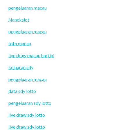
pengeluaran macau
Nenekslot
pengeluaran macau
toto macau
live draw macau hari ini
keluaran sdy
pengeluaran macau
data sdy lotto
pengeluaran sdy lotto
live draw sdy lotto
live draw sdy lotto