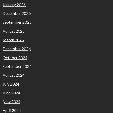
January 2026
December 2025
September 2025
August 2025
March 2025
December 2024
October 2024
September 2024
August 2024
July 2024
June 2024
May 2024
April 2024