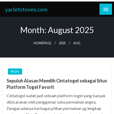
Skip
yarletstoves.com
to
content
Month:
August 2025
HOMEPAGE
2025
AUG
BLOG
Sepuluh Alasan Memilih Cintatogel sebagai Situs
Platform Togel Favorit
Cintatogel sudah jadi sebuah platform togel yang banyak
dibicarakan oleh penggemar suka permainan angka.
Dengan adanya berbagai pilihan permainan yg lengkap