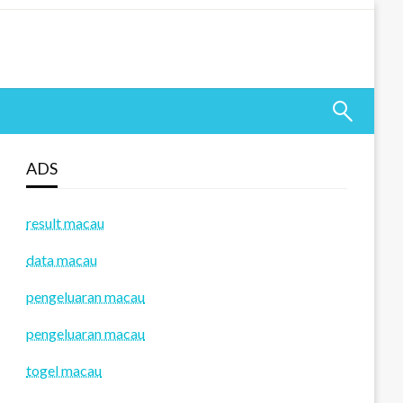
ADS
result macau
data macau
pengeluaran macau
pengeluaran macau
togel macau