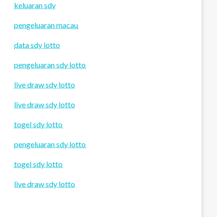
keluaran sdy
pengeluaran macau
data sdy lotto
pengeluaran sdy lotto
live draw sdy lotto
live draw sdy lotto
togel sdy lotto
pengeluaran sdy lotto
togel sdy lotto
live draw sdy lotto