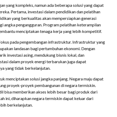
gan yang kompleks, namun ada beberapa solusi yang dapat
eka. Pertama, investasi dalam pendidikan dan pelatihan
idikan yang berkualitas akan mempersiapkan generasi
ngi angka pengangguran. Program pelatihan keterampilan
embantu menciptakan tenaga kerja yang lebih kompetitif.
fokus pada pengembangan infrastruktur. Infrastruktur yang
, merupakan landasan bagi pertumbuhan ekonomi. Dengan
ik investasi asing, mendukung bisnis lokal, dan
estasi dalam proyek energi terbarukan juga dapat
 yang tidak berkelanjutan.
ntuk menciptakan solusi jangka panjang. Negara maju dapat
kung proyek-proyek pembangunan di negara termiskin.
dil bisa memberikan akses lebih besar bagi produk dari
h ini, diharapkan negara termiskin dapat keluar dari
bih berkelanjutan.