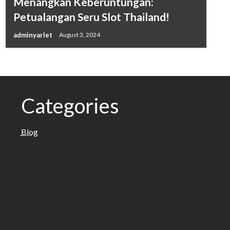
Menangkan Keberuntungan:
Petualangan Seru Slot Thailand!
adminyarlet
August 3, 2024
Categories
Blog