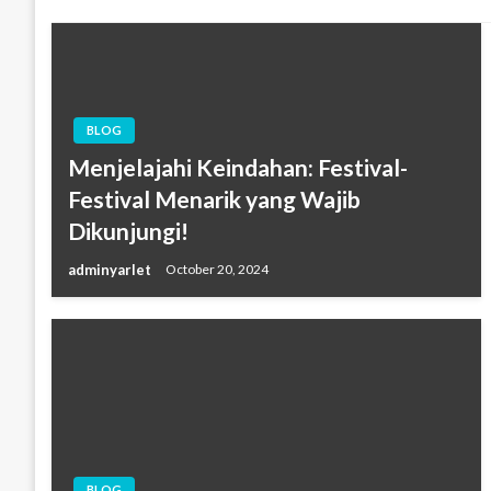
BLOG
Menjelajahi Keindahan: Festival-
Festival Menarik yang Wajib
Dikunjungi!
adminyarlet
October 20, 2024
BLOG