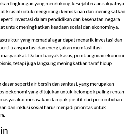
kan lingkungan yang mendukung kesejahteraan rakyatnya.
gat krusial untuk mengurangi kemiskinan dan meningkatkan
seperti investasi dalam pendidikan dan kesehatan, negara
at untuk meningkatkan keadaan sosial dan ekonominya.
astruktur yang memadai agar dapat menarik investasi dan
erti transportasi dan energi, akan memfasilitasi
 masyarakat. Dalam banyak kasus, pembangunan ekonomi
snis, tetapi juga langsung meningkatkan taraf hidup
 dasar seperti air bersih dan sanitasi, yang merupakan
osioekonomi yang ditujukan untuk kelompok paling rentan
 masyarakat merasakan dampak positif dari pertumbuhan
n dan inklusi sosial harus menjadi prioritas untuk
ra.
in