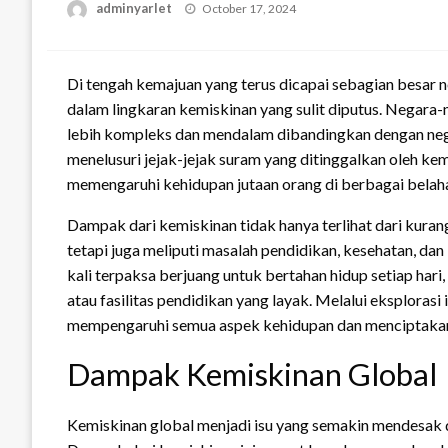
Posted
adminyarlet
October 17, 2024
on
Di tengah kemajuan yang terus dicapai sebagian besar 
dalam lingkaran kemiskinan yang sulit diputus. Negara
lebih kompleks dan mendalam dibandingkan dengan negar
menelusuri jejak-jejak suram yang ditinggalkan oleh ke
memengaruhi kehidupan jutaan orang di berbagai belaha
Dampak dari kemiskinan tidak hanya terlihat dari kura
tetapi juga meliputi masalah pendidikan, kesehatan, dan
kali terpaksa berjuang untuk bertahan hidup setiap har
atau fasilitas pendidikan yang layak. Melalui eksploras
mempengaruhi semua aspek kehidupan dan menciptakan s
Dampak Kemiskinan Global
Kemiskinan global menjadi isu yang semakin mendesak d