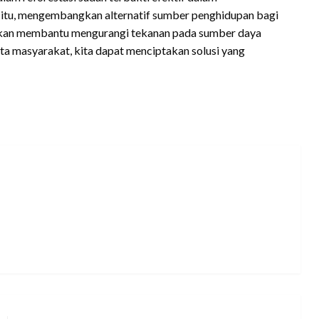
 itu, mengembangkan alternatif sumber penghidupan bagi
akan membantu mengurangi tekanan pada sumber daya
rta masyarakat, kita dapat menciptakan solusi yang