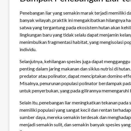
Penebangan liar yang semakin marak terjadi memiliki da
banyak wilayah, praktik ini mengakibatkan hilangnya hab
satwa yang tergantung pada ekosistem hutan akan kehi
lingkungan baru yang tidak selalu dapat menjamin kelang
menimbulkan fragmentasi habitat, yang mengisolasi pop
individu.
Selanjutnya, kehilangan spesies juga dapat mengganggu
penting dalam jaring makanan dan siklus nutrisi di hutan
predator atau polinator, dapat menciptakan domino eff
Misalnya, penurunan populasi polinator berdampak pa
untuk penyerbukan, yang pada gilirannya memengaruhi b
Selain itu, penebangan liar meningkatkan tekanan pada 
memiliki populasi yang sangat kecil dan rentan terhada
sumber daya, mereka semakin terdesak dan menghadapi 
menjadi semakin sulit, dan semakin banyak spesies y