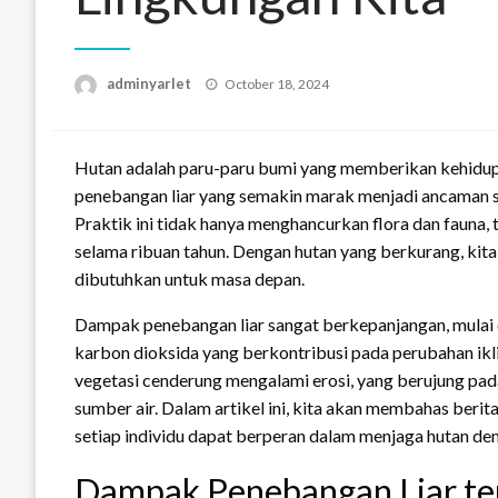
Posted
adminyarlet
October 18, 2024
on
Hutan adalah paru-paru bumi yang memberikan kehidup
penebangan liar yang semakin marak menjadi ancaman se
Praktik ini tidak hanya menghancurkan flora dan fauna, 
selama ribuan tahun. Dengan hutan yang berkurang, kit
dibutuhkan untuk masa depan.
Dampak penebangan liar sangat berkepanjangan, mulai d
karbon dioksida yang berkontribusi pada perubahan ikli
vegetasi cenderung mengalami erosi, yang berujung pada
sumber air. Dalam artikel ini, kita akan membahas beri
setiap individu dapat berperan dalam menjaga hutan dem
Dampak Penebangan Liar ter