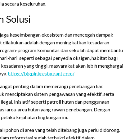
a secara keseluruhan.
n Solusi
menjaga keseimbangan ekosistem dan mencegah dampak
pat dilakukan adalah dengan meningkatkan kesadaran
i program-program komunitas dan sekolah dapat membantu
i-hari, seperti sebagai penyedia oksigen, habitat bagi
 kesadaran yang tinggi, masyarakat akan lebih menghargai
nya.
https://bigpinkrestaurant.com/
 sangat penting dalam memerangi penebangan liar.
uk menciptakan sistem pengawasan yang efektif, serta
gal. Inisiatif seperti patroli hutan dan penggunaan
si area-area hutan yang rawan penebangan. Dengan
 pelaku kejahatan lingkungan ini.
i pohon di area yang telah ditebang juga perlu didorong.
am reforestasi sudah terbukti efektif dalam