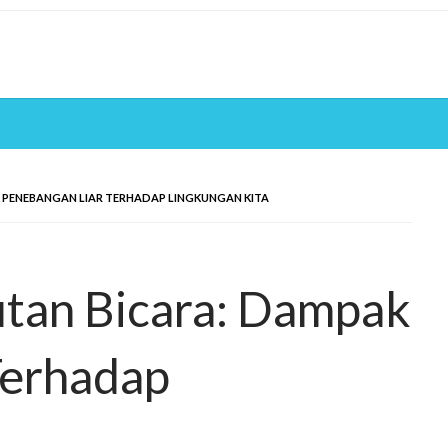
 PENEBANGAN LIAR TERHADAP LINGKUNGAN KITA
utan Bicara: Dampak
Terhadap