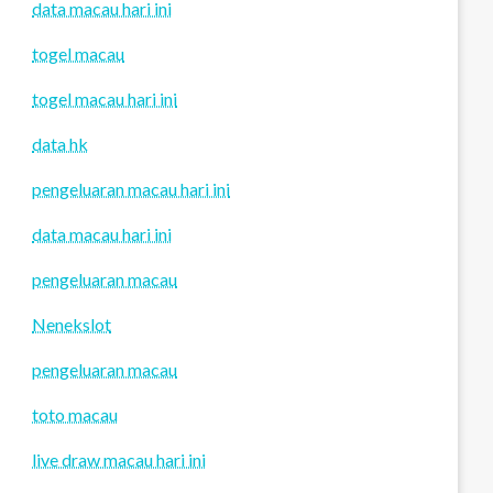
data macau hari ini
togel macau
togel macau hari ini
data hk
pengeluaran macau hari ini
data macau hari ini
pengeluaran macau
Nenekslot
pengeluaran macau
toto macau
live draw macau hari ini