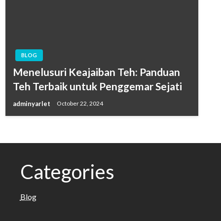
BLOG
Menelusuri Keajaiban Teh: Panduan
Teh Terbaik untuk Penggemar Sejati
adminyarlet
October 22, 2024
Categories
Blog