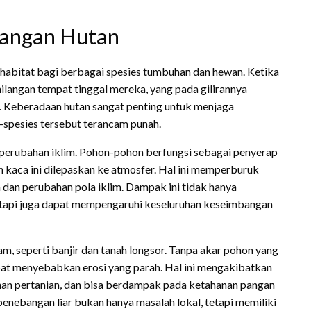
bangan Hutan
habitat bagi berbagai spesies tumbuhan dan hewan. Ketika
ilangan tempat tinggal mereka, yang pada gilirannya
. Keberadaan hutan sangat penting untuk menjaga
-spesies tersebut terancam punah.
ap perubahan iklim. Pohon-pohon berfungsi sebagai penyerap
 kaca ini dilepaskan ke atmosfer. Hal ini memperburuk
dan perubahan pola iklim. Dampak ini tidak hanya
tetapi juga dapat mempengaruhi keseluruhan keseimbangan
, seperti banjir dan tanah longsor. Tanpa akar pohon yang
pat menyebabkan erosi yang parah. Hal ini mengakibatkan
ahan pertanian, dan bisa berdampak pada ketahanan pangan
enebangan liar bukan hanya masalah lokal, tetapi memiliki