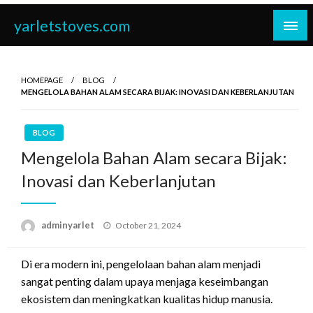
Skip
yarletstoves.com
to
content
HOMEPAGE
BLOG
MENGELOLA BAHAN ALAM SECARA BIJAK: INOVASI DAN KEBERLANJUTAN
BLOG
Mengelola Bahan Alam secara Bijak:
Inovasi dan Keberlanjutan
Posted
adminyarlet
October 21, 2024
on
Di era modern ini, pengelolaan bahan alam menjadi
sangat penting dalam upaya menjaga keseimbangan
ekosistem dan meningkatkan kualitas hidup manusia.