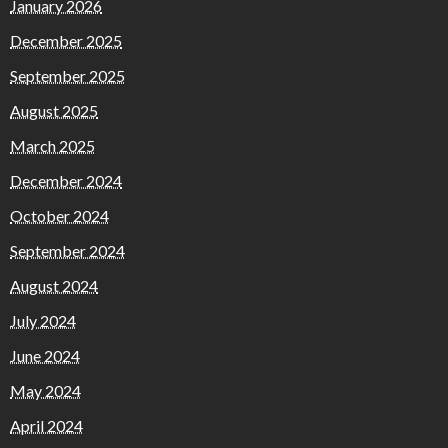
January 2026
December 2025
September 2025
August 2025
March 2025
December 2024
October 2024
September 2024
August 2024
July 2024
June 2024
May 2024
April 2024