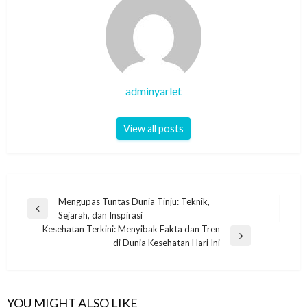
adminyarlet
View all posts
Post
Mengupas Tuntas Dunia Tinju: Teknik,
Previous
Sejarah, dan Inspirasi
navigation
Post
Kesehatan Terkini: Menyibak Fakta dan Tren
Next
di Dunia Kesehatan Hari Ini
Post
YOU MIGHT ALSO LIKE