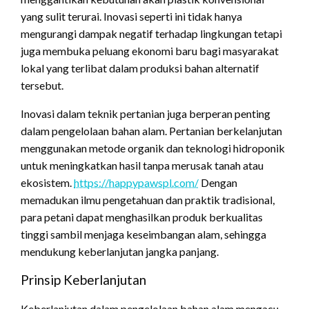
yang sulit terurai. Inovasi seperti ini tidak hanya
mengurangi dampak negatif terhadap lingkungan tetapi
juga membuka peluang ekonomi baru bagi masyarakat
lokal yang terlibat dalam produksi bahan alternatif
tersebut.
Inovasi dalam teknik pertanian juga berperan penting
dalam pengelolaan bahan alam. Pertanian berkelanjutan
menggunakan metode organik dan teknologi hidroponik
untuk meningkatkan hasil tanpa merusak tanah atau
ekosistem.
https://happypawspl.com/
Dengan
memadukan ilmu pengetahuan dan praktik tradisional,
para petani dapat menghasilkan produk berkualitas
tinggi sambil menjaga keseimbangan alam, sehingga
mendukung keberlanjutan jangka panjang.
Prinsip Keberlanjutan
Keberlanjutan dalam pengelolaan bahan alam mengacu