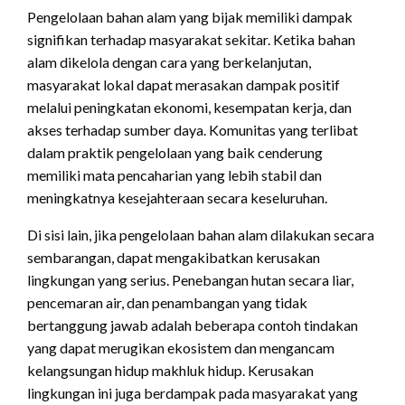
Pengelolaan bahan alam yang bijak memiliki dampak
signifikan terhadap masyarakat sekitar. Ketika bahan
alam dikelola dengan cara yang berkelanjutan,
masyarakat lokal dapat merasakan dampak positif
melalui peningkatan ekonomi, kesempatan kerja, dan
akses terhadap sumber daya. Komunitas yang terlibat
dalam praktik pengelolaan yang baik cenderung
memiliki mata pencaharian yang lebih stabil dan
meningkatnya kesejahteraan secara keseluruhan.
Di sisi lain, jika pengelolaan bahan alam dilakukan secara
sembarangan, dapat mengakibatkan kerusakan
lingkungan yang serius. Penebangan hutan secara liar,
pencemaran air, dan penambangan yang tidak
bertanggung jawab adalah beberapa contoh tindakan
yang dapat merugikan ekosistem dan mengancam
kelangsungan hidup makhluk hidup. Kerusakan
lingkungan ini juga berdampak pada masyarakat yang