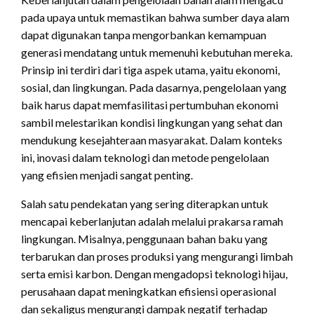
pada upaya untuk memastikan bahwa sumber daya alam
dapat digunakan tanpa mengorbankan kemampuan
generasi mendatang untuk memenuhi kebutuhan mereka.
Prinsip ini terdiri dari tiga aspek utama, yaitu ekonomi,
sosial, dan lingkungan. Pada dasarnya, pengelolaan yang
baik harus dapat memfasilitasi pertumbuhan ekonomi
sambil melestarikan kondisi lingkungan yang sehat dan
mendukung kesejahteraan masyarakat. Dalam konteks
ini, inovasi dalam teknologi dan metode pengelolaan
yang efisien menjadi sangat penting.
Salah satu pendekatan yang sering diterapkan untuk
mencapai keberlanjutan adalah melalui prakarsa ramah
lingkungan. Misalnya, penggunaan bahan baku yang
terbarukan dan proses produksi yang mengurangi limbah
serta emisi karbon. Dengan mengadopsi teknologi hijau,
perusahaan dapat meningkatkan efisiensi operasional
dan sekaligus mengurangi dampak negatif terhadap