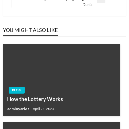
Next
Dunia
Post
YOU MIGHT ALSO LIKE
BLOG
How the Lottery Works
adminyarlet
April 21, 2024