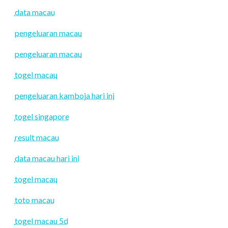
data macau
pengeluaran macau
pengeluaran macau
togel macau
pengeluaran kamboja hari ini
togel singapore
result macau
data macau hari ini
togel macau
toto macau
togel macau 5d