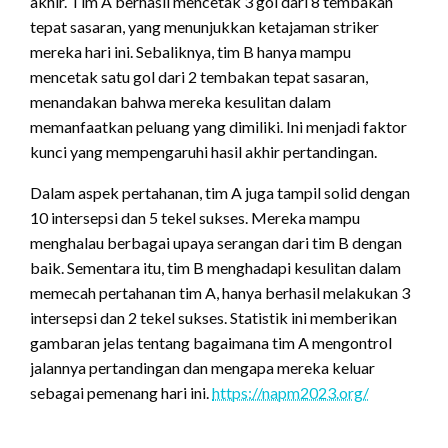
akhir. Tim A berhasil mencetak 3 gol dari 8 tembakan
tepat sasaran, yang menunjukkan ketajaman striker
mereka hari ini. Sebaliknya, tim B hanya mampu
mencetak satu gol dari 2 tembakan tepat sasaran,
menandakan bahwa mereka kesulitan dalam
memanfaatkan peluang yang dimiliki. Ini menjadi faktor
kunci yang mempengaruhi hasil akhir pertandingan.
Dalam aspek pertahanan, tim A juga tampil solid dengan
10 intersepsi dan 5 tekel sukses. Mereka mampu
menghalau berbagai upaya serangan dari tim B dengan
baik. Sementara itu, tim B menghadapi kesulitan dalam
memecah pertahanan tim A, hanya berhasil melakukan 3
intersepsi dan 2 tekel sukses. Statistik ini memberikan
gambaran jelas tentang bagaimana tim A mengontrol
jalannya pertandingan dan mengapa mereka keluar
sebagai pemenang hari ini.
https://napm2023.org/