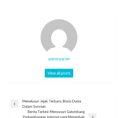
adminyarlet
View all posts
Post
Menelusuri Jejak Terbaru: Bisnis Dunia
Previous
Dalam Sorotan
navigation
Post
Berita Terkini: Menyusuri Gelombang
Perkembangan Internet yang Mengubah