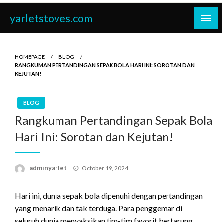
Skip
yarletstoves.com
to
content
HOMEPAGE
BLOG
RANGKUMAN PERTANDINGAN SEPAK BOLA HARI INI: SOROTAN DAN
KEJUTAN!
BLOG
Rangkuman Pertandingan Sepak Bola
Hari Ini: Sorotan dan Kejutan!
Posted
adminyarlet
October 19, 2024
on
Hari ini, dunia sepak bola dipenuhi dengan pertandingan
yang menarik dan tak terduga. Para penggemar di
seluruh dunia menyaksikan tim-tim favorit bertarung