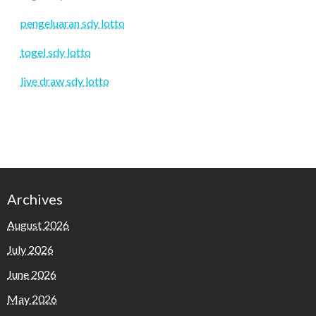
pengeluaran sdy lotto
togel sdy lotto
live draw sdy lotto
Archives
August 2026
July 2026
June 2026
May 2026