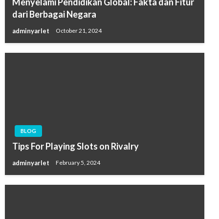
Menyelami Pendidikan Global: Fakta dan Fitur
dari Berbagai Negara
adminyarlet
October 21, 2024
BLOG
Tips For Playing Slots on Rivalry
adminyarlet
February 5, 2024