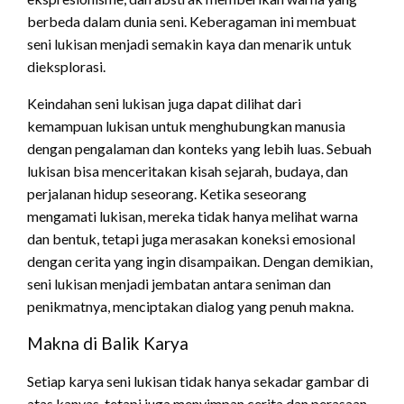
berbeda dalam dunia seni. Keberagaman ini membuat
seni lukisan menjadi semakin kaya dan menarik untuk
dieksplorasi.
Keindahan seni lukisan juga dapat dilihat dari
kemampuan lukisan untuk menghubungkan manusia
dengan pengalaman dan konteks yang lebih luas. Sebuah
lukisan bisa menceritakan kisah sejarah, budaya, dan
perjalanan hidup seseorang. Ketika seseorang
mengamati lukisan, mereka tidak hanya melihat warna
dan bentuk, tetapi juga merasakan koneksi emosional
dengan cerita yang ingin disampaikan. Dengan demikian,
seni lukisan menjadi jembatan antara seniman dan
penikmatnya, menciptakan dialog yang penuh makna.
Makna di Balik Karya
Setiap karya seni lukisan tidak hanya sekadar gambar di
atas kanvas, tetapi juga menyimpan cerita dan perasaan