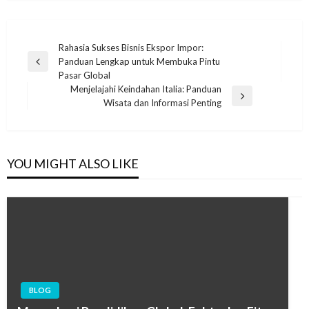
Post
Rahasia Sukses Bisnis Ekspor Impor:
Panduan Lengkap untuk Membuka Pintu
navigation
Previous
Pasar Global
Post
Menjelajahi Keindahan Italia: Panduan
Next
Wisata dan Informasi Penting
Post
YOU MIGHT ALSO LIKE
BLOG