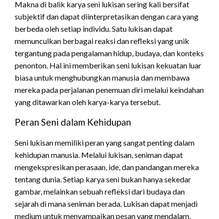
Makna di balik karya seni lukisan sering kali bersifat
subjektif dan dapat diinterpretasikan dengan cara yang
berbeda oleh setiap individu. Satu lukisan dapat
memunculkan berbagai reaksi dan refleksi yang unik
tergantung pada pengalaman hidup, budaya, dan konteks
penonton. Hal ini memberikan seni lukisan kekuatan luar
biasa untuk menghubungkan manusia dan membawa
mereka pada perjalanan penemuan diri melalui keindahan
yang ditawarkan oleh karya-karya tersebut.
Peran Seni dalam Kehidupan
Seni lukisan memiliki peran yang sangat penting dalam
kehidupan manusia. Melalui lukisan, seniman dapat
mengekspresikan perasaan, ide, dan pandangan mereka
tentang dunia. Setiap karya seni bukan hanya sekedar
gambar, melainkan sebuah refleksi dari budaya dan
sejarah di mana seniman berada. Lukisan dapat menjadi
medium untuk menyampaikan pesan yang mendalam,