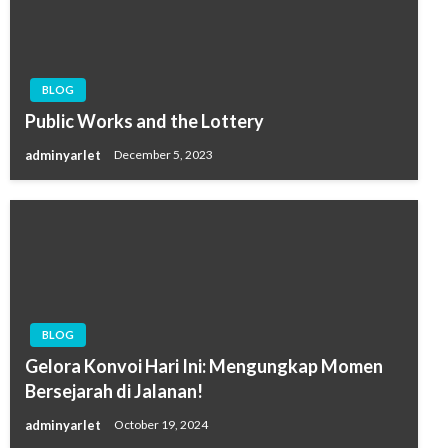
BLOG
Public Works and the Lottery
adminyarlet
December 5, 2023
BLOG
Gelora Konvoi Hari Ini: Mengungkap Momen
Bersejarah di Jalanan!
adminyarlet
October 19, 2024