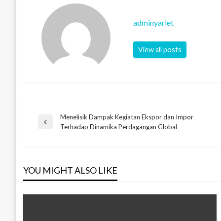
adminyarlet
View all posts
Menelisik Dampak Kegiatan Ekspor dan Impor
Post
Previous
Terhadap Dinamika Perdagangan Global
Post
navigation
YOU MIGHT ALSO LIKE