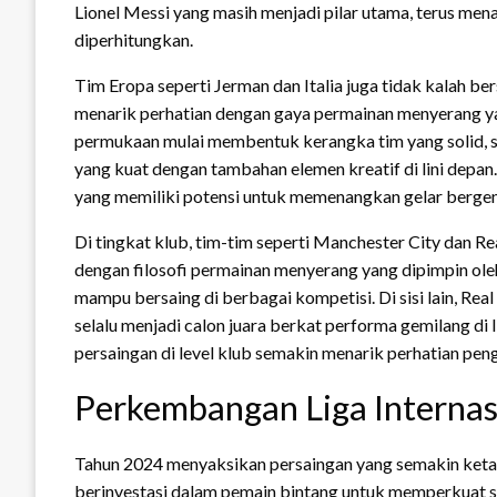
Lionel Messi yang masih menjadi pilar utama, terus men
diperhitungkan.
Tim Eropa seperti Jerman dan Italia juga tidak kalah be
menarik perhatian dengan gaya permainan menyerang y
permukaan mulai membentuk kerangka tim yang solid, se
yang kuat dengan tambahan elemen kreatif di lini depa
yang memiliki potensi untuk memenangkan gelar bergen
Di tingkat klub, tim-tim seperti Manchester City dan R
dengan filosofi permainan menyerang yang dipimpin ole
mampu bersaing di berbagai kompetisi. Di sisi lain, Rea
selalu menjadi calon juara berkat performa gemilang di
persaingan di level klub semakin menarik perhatian pen
Perkembangan Liga Internas
Tahun 2024 menyaksikan persaingan yang semakin ketat d
berinvestasi dalam pemain bintang untuk memperkuat s