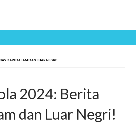
ANAS DARI DALAM DAN LUAR NEGRI!
la 2024: Berita
am dan Luar Negri!