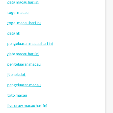
data macau hari ini
togel macau
togel macau hari ini
data hk
pengeluaran macau hari ini
data macau hari ini
pengeluaran macau
Nenekslot
pengeluaran macau
toto macau
live draw macau hari ini