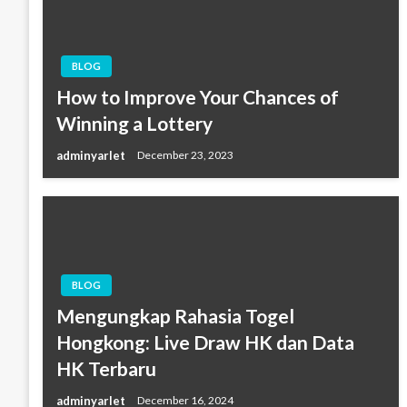
BLOG
How to Improve Your Chances of
Winning a Lottery
adminyarlet
December 23, 2023
BLOG
Mengungkap Rahasia Togel
Hongkong: Live Draw HK dan Data
HK Terbaru
adminyarlet
December 16, 2024