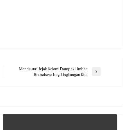
Menelusuri Jejak Kelam: Dampak Limbah
Next
Berbahaya bagi Lingkungan Kita
Post