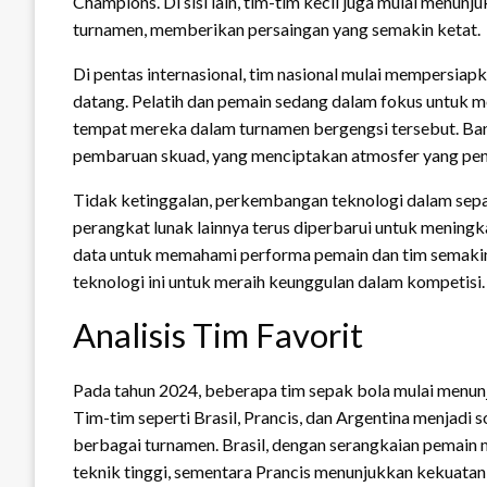
Champions. Di sisi lain, tim-tim kecil juga mulai menu
turnamen, memberikan persaingan yang semakin ketat.
Di pentas internasional, tim nasional mulai mempersiapk
datang. Pelatih dan pemain sedang dalam fokus untuk m
tempat mereka dalam turnamen bergengsi tersebut. Ba
pembaruan skuad, yang menciptakan atmosfer yang penu
Tidak ketinggalan, perkembangan teknologi dalam sepa
perangkat lunak lainnya terus diperbarui untuk meningka
data untuk memahami performa pemain dan tim semakin
teknologi ini untuk meraih keunggulan dalam kompetisi.
Analisis Tim Favorit
Pada tahun 2024, beberapa tim sepak bola mulai menunju
Tim-tim seperti Brasil, Prancis, dan Argentina menjad
berbagai turnamen. Brasil, dengan serangkaian pemain
teknik tinggi, sementara Prancis menunjukkan kekuatan 