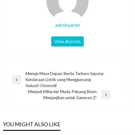
adminyarlet
View all posts
Post
Menuju Masa Depan: Berita Terbaru Seputar
Kendaraan Listrik yang Mengguncang
navigation
Previous
Industri Otomotif
Post
Menjadi Miliarder Muda: Peluang Bisnis
Next
Menjanjikan untuk Generasi Z!
Post
YOU MIGHT ALSO LIKE