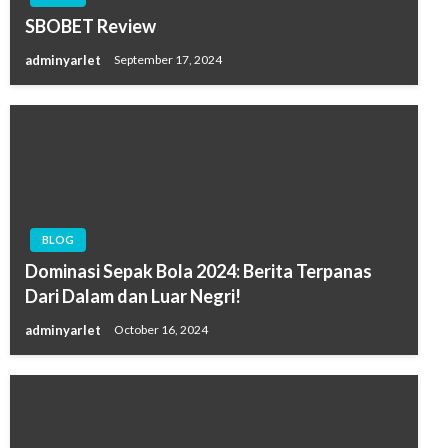
SBOBET Review
adminyarlet
September 17, 2024
BLOG
Dominasi Sepak Bola 2024: Berita Terpanas
Dari Dalam dan Luar Negri!
adminyarlet
October 16, 2024