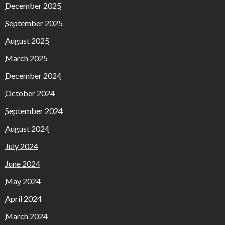
December 2025
September 2025
August 2025
March 2025
December 2024
October 2024
September 2024
August 2024
July 2024
June 2024
May 2024
April 2024
March 2024