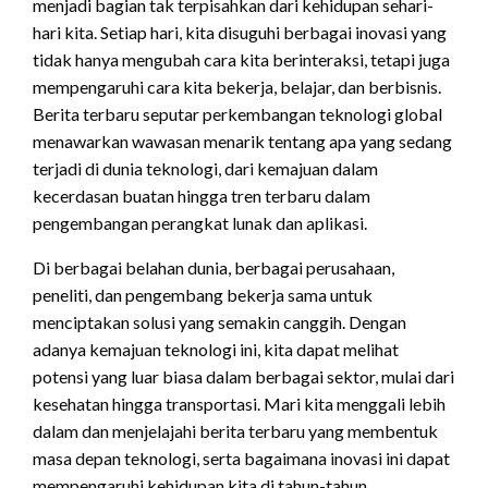
menjadi bagian tak terpisahkan dari kehidupan sehari-
hari kita. Setiap hari, kita disuguhi berbagai inovasi yang
tidak hanya mengubah cara kita berinteraksi, tetapi juga
mempengaruhi cara kita bekerja, belajar, dan berbisnis.
Berita terbaru seputar perkembangan teknologi global
menawarkan wawasan menarik tentang apa yang sedang
terjadi di dunia teknologi, dari kemajuan dalam
kecerdasan buatan hingga tren terbaru dalam
pengembangan perangkat lunak dan aplikasi.
Di berbagai belahan dunia, berbagai perusahaan,
peneliti, dan pengembang bekerja sama untuk
menciptakan solusi yang semakin canggih. Dengan
adanya kemajuan teknologi ini, kita dapat melihat
potensi yang luar biasa dalam berbagai sektor, mulai dari
kesehatan hingga transportasi. Mari kita menggali lebih
dalam dan menjelajahi berita terbaru yang membentuk
masa depan teknologi, serta bagaimana inovasi ini dapat
mempengaruhi kehidupan kita di tahun-tahun