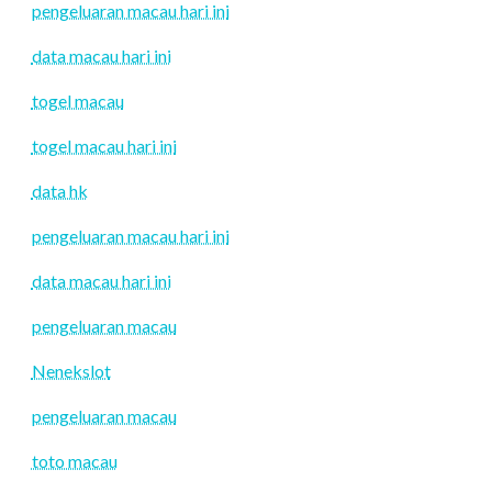
pengeluaran macau hari ini
data macau hari ini
togel macau
togel macau hari ini
data hk
pengeluaran macau hari ini
data macau hari ini
pengeluaran macau
Nenekslot
pengeluaran macau
toto macau