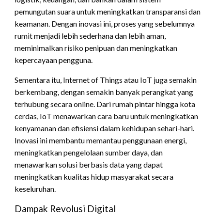
pemungutan suara untuk meningkatkan transparansi dan
keamanan. Dengan inovasi ini, proses yang sebelumnya
rumit menjadi lebih sederhana dan lebih aman,
meminimalkan risiko penipuan dan meningkatkan
kepercayaan pengguna.
Sementara itu, Internet of Things atau IoT juga semakin
berkembang, dengan semakin banyak perangkat yang
terhubung secara online. Dari rumah pintar hingga kota
cerdas, IoT menawarkan cara baru untuk meningkatkan
kenyamanan dan efisiensi dalam kehidupan sehari-hari.
Inovasi ini membantu memantau penggunaan energi,
meningkatkan pengelolaan sumber daya, dan
menawarkan solusi berbasis data yang dapat
meningkatkan kualitas hidup masyarakat secara
keseluruhan.
Dampak Revolusi Digital