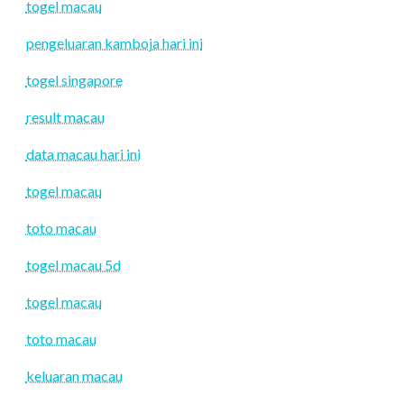
togel macau
pengeluaran kamboja hari ini
togel singapore
result macau
data macau hari ini
togel macau
toto macau
togel macau 5d
togel macau
toto macau
keluaran macau