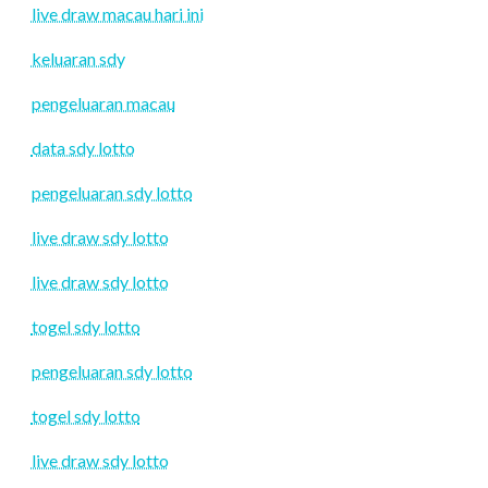
live draw macau hari ini
keluaran sdy
pengeluaran macau
data sdy lotto
pengeluaran sdy lotto
live draw sdy lotto
live draw sdy lotto
togel sdy lotto
pengeluaran sdy lotto
togel sdy lotto
live draw sdy lotto