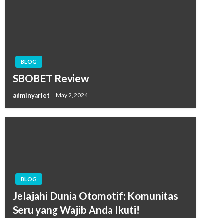
BLOG
SBOBET Review
adminyarlet
May 2, 2024
BLOG
Jelajahi Dunia Otomotif: Komunitas
Seru yang Wajib Anda Ikuti!