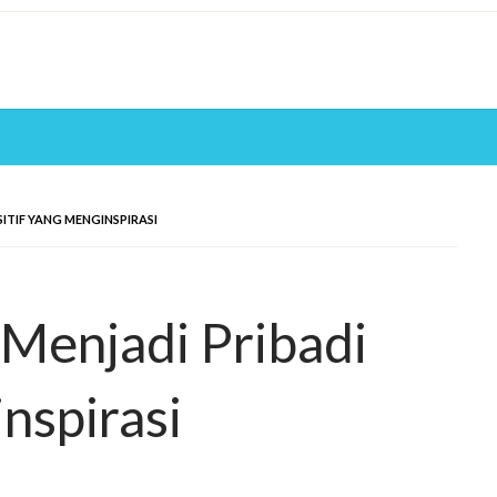
SITIF YANG MENGINSPIRASI
 Menjadi Pribadi
nspirasi