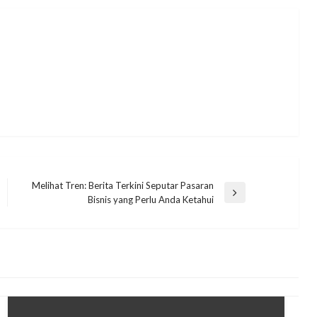
Melihat Tren: Berita Terkini Seputar Pasaran
Next
Bisnis yang Perlu Anda Ketahui
Post