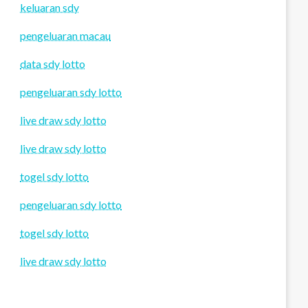
keluaran sdy
pengeluaran macau
data sdy lotto
pengeluaran sdy lotto
live draw sdy lotto
live draw sdy lotto
togel sdy lotto
pengeluaran sdy lotto
togel sdy lotto
live draw sdy lotto