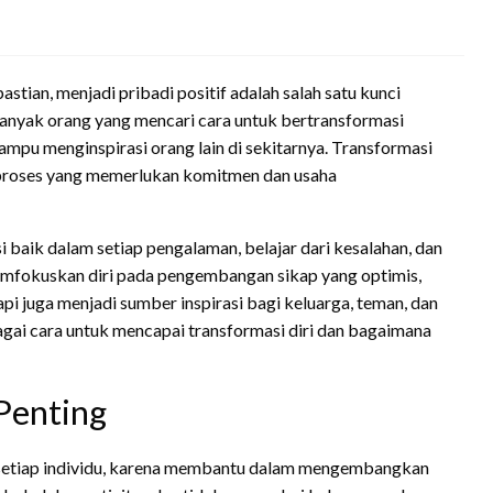
tian, menjadi pribadi positif adalah salah satu kunci
Banyak orang yang mencari cara untuk bertransformasi
mampu menginspirasi orang lain di sekitarnya. Transformasi
h proses yang memerlukan komitmen dan usaha
si baik dalam setiap pengalaman, belajar dari kesalahan, dan
emfokuskan diri pada pengembangan sikap yang optimis,
api juga menjadi sumber inspirasi bagi keluarga, teman, dan
bagai cara untuk mencapai transformasi diri dan bagaimana
Penting
i setiap individu, karena membantu dalam mengembangkan