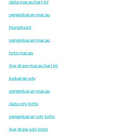
data macau hari ini
pengeluaran macau
Nenekslot
pengeluaran macau
toto macau
live draw macau hari ini
keluaran sdy
pengeluaran macau
data sdy lotto
pengeluaran sdy lotto
live draw sdy lotto