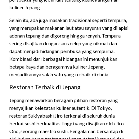
kuliner Jepang.
Selain itu, ada juga masakan tradisional seperti tempura,
yang merupakan makanan laut atau sayuran yang dilapisi
adonan tepung dan digoreng hingga renyah. Tempura
sering disajikan dengan saus celup yang nikmat dan
dapat menjadi hidangan pembuka yang sempurna.
Kombinasi dari berbagai hidangan ini menunjukkan
betapa kaya dan beragamnya kuliner Jepang,
menjadikannya salah satu yang terbaik di dunia.
Restoran Terbaik di Jepang
Jepang menawarkan beragam pilihan restoran yang
menyajikan kelezatan kuliner autentik. Di Tokyo,
restoran Sukiyabashi Jiro terkenal di seluruh dunia
berkat sushi berkualitas tinggi yang disajikan oleh Jiro
Ono, seorang maestro sushi. Pengalaman bersantap di
sini bukan hanya tentang makanan, tetapi juga seni dan