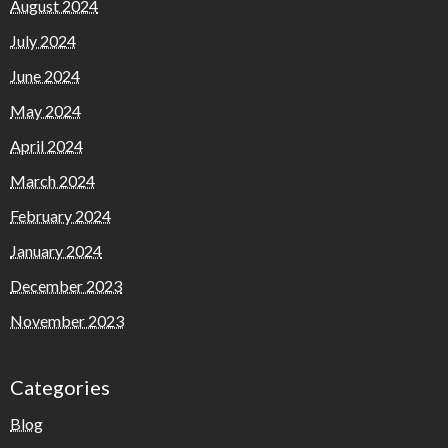
August 2024
July 2024
June 2024
May 2024
April 2024
March 2024
February 2024
January 2024
December 2023
November 2023
Categories
Blog