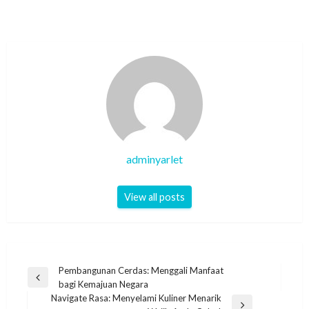
adminyarlet
View all posts
Post
Pembangunan Cerdas: Menggali Manfaat
Previous
bagi Kemajuan Negara
navigation
Post
Navigate Rasa: Menyelami Kuliner Menarik