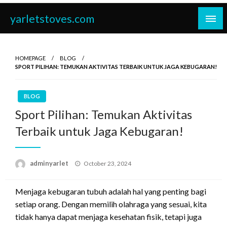
Skip
yarletstoves.com
to
content
HOMEPAGE
BLOG
SPORT PILIHAN: TEMUKAN AKTIVITAS TERBAIK UNTUK JAGA KEBUGARAN!
BLOG
Sport Pilihan: Temukan Aktivitas
Terbaik untuk Jaga Kebugaran!
Posted
adminyarlet
October 23, 2024
on
Menjaga kebugaran tubuh adalah hal yang penting bagi
setiap orang. Dengan memilih olahraga yang sesuai, kita
tidak hanya dapat menjaga kesehatan fisik, tetapi juga