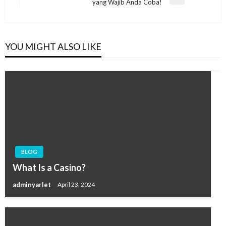
Next
yang Wajib Anda Coba!
Post
YOU MIGHT ALSO LIKE
BLOG
What Is a Casino?
adminyarlet
April 23, 2024